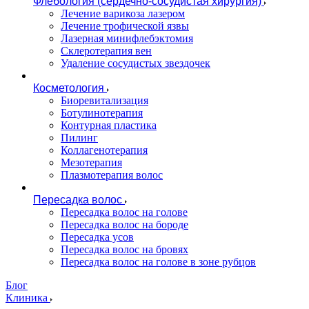
Флебология (сердечно-сосудистая хирургия)
Лечение варикоза лазером
Лечение трофической язвы
Лазерная минифлебэктомия
Cклеротерапия вен
Удаление сосудистых звездочек
Косметология
Биоревитализация
Ботулинотерапия
Контурная пластика
Пилинг
Коллагенотерапия
Мезотерапия
Плазмотерапия волос
Пересадка волос
Пересадка волос на голове
Пересадка волос на бороде
Пересадка усов
Пересадка волос на бровях
Пересадка волос на голове в зоне рубцов
Блог
Клиника