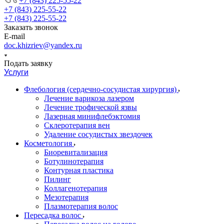
+7 (843) 225-55-22
+7 (843) 225-55-22
+7 (843) 225-55-22
Заказать звонок
E-mail
doc.khizriev@yandex.ru
Подать заявку
Услуги
Флебология (сердечно-сосудистая хирургия)
Лечение варикоза лазером
Лечение трофической язвы
Лазерная минифлебэктомия
Cклеротерапия вен
Удаление сосудистых звездочек
Косметология
Биоревитализация
Ботулинотерапия
Контурная пластика
Пилинг
Коллагенотерапия
Мезотерапия
Плазмотерапия волос
Пересадка волос