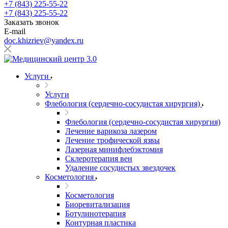
+7 (843) 225-55-22
+7 (843) 225-55-22
Заказать звонок
E-mail
doc.khizriev@yandex.ru
Услуги
Услуги
Флебология (сердечно-сосудистая хирургия)
Флебология (сердечно-сосудистая хирургия)
Лечение варикоза лазером
Лечение трофической язвы
Лазерная минифлебэктомия
Cклеротерапия вен
Удаление сосудистых звездочек
Косметология
Косметология
Биоревитализация
Ботулинотерапия
Контурная пластика