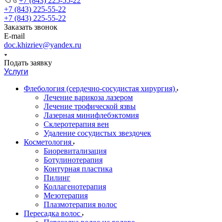
+7 (843) 225-55-22
+7 (843) 225-55-22
+7 (843) 225-55-22
Заказать звонок
E-mail
doc.khizriev@yandex.ru
Подать заявку
Услуги
Флебология (сердечно-сосудистая хирургия)
Лечение варикоза лазером
Лечение трофической язвы
Лазерная минифлебэктомия
Cклеротерапия вен
Удаление сосудистых звездочек
Косметология
Биоревитализация
Ботулинотерапия
Контурная пластика
Пилинг
Коллагенотерапия
Мезотерапия
Плазмотерапия волос
Пересадка волос