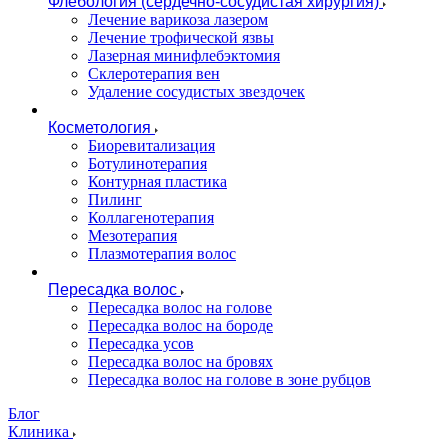
Флебология (сердечно-сосудистая хирургия)
Лечение варикоза лазером
Лечение трофической язвы
Лазерная минифлебэктомия
Cклеротерапия вен
Удаление сосудистых звездочек
Косметология
Биоревитализация
Ботулинотерапия
Контурная пластика
Пилинг
Коллагенотерапия
Мезотерапия
Плазмотерапия волос
Пересадка волос
Пересадка волос на голове
Пересадка волос на бороде
Пересадка усов
Пересадка волос на бровях
Пересадка волос на голове в зоне рубцов
Блог
Клиника