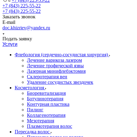
+7 (843) 225-55-22
+7 (843) 225-55-22
+7 (843) 225-55-22
Заказать звонок
E-mail
doc.khizriev@yandex.ru
Подать заявку
Услуги
Флебология (сердечно-сосудистая хирургия)
Лечение варикоза лазером
Лечение трофической язвы
Лазерная минифлебэктомия
Cклеротерапия вен
Удаление сосудистых звездочек
Косметология
Биоревитализация
Ботулинотерапия
Контурная пластика
Пилинг
Коллагенотерапия
Мезотерапия
Плазмотерапия волос
Пересадка волос