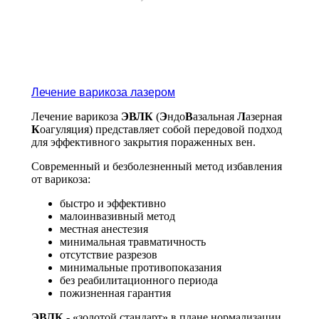
Лечение варикоза лазером
Лечение варикоза
ЭВЛК
(
Э
ндо
В
азальная
Л
азерная
К
оагуляция) представляет собой передовой подход
для эффективного закрытия пораженных вен.
Современный и безболезненный метод избавления
от варикоза:
быстро и эффективно
малоинвазивный метод
местная анестезия
минимальная травматичность
отсутствие разрезов
минимальные противопоказания
без реабилитационного периода
пожизненная гарантия
ЭВЛК
- «золотой стандарт» в плане нормализации