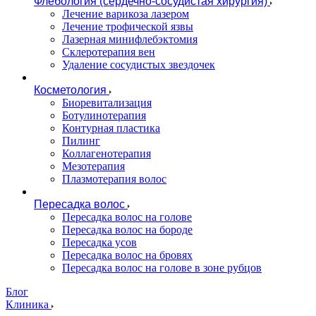
Флебология (сердечно-сосудистая хирургия)
Лечение варикоза лазером
Лечение трофической язвы
Лазерная минифлебэктомия
Cклеротерапия вен
Удаление сосудистых звездочек
Косметология
Биоревитализация
Ботулинотерапия
Контурная пластика
Пилинг
Коллагенотерапия
Мезотерапия
Плазмотерапия волос
Пересадка волос
Пересадка волос на голове
Пересадка волос на бороде
Пересадка усов
Пересадка волос на бровях
Пересадка волос на голове в зоне рубцов
Блог
Клиника