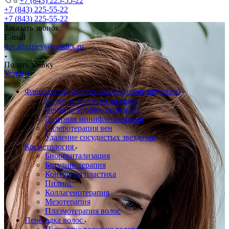
+7 (843) 225-55-22
+7 (843) 225-55-22
+7 (843) 225-55-22
Заказать звонок
E-mail
doc.khizriev@yandex.ru
Подать заявку
Услуги
Флебология (сердечно-сосудистая хирургия)
Лечение варикоза лазером
Лечение трофической язвы
Лазерная минифлебэктомия
Cклеротерапия вен
Удаление сосудистых звездочек
Косметология
Биоревитализация
Ботулинотерапия
Контурная пластика
Пилинг
Коллагенотерапия
Мезотерапия
Плазмотерапия волос
Пересадка волос