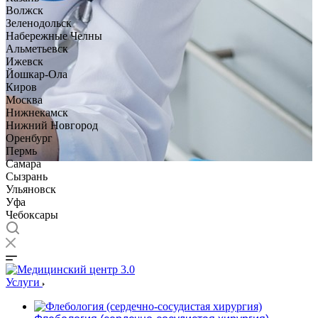
Волжск
Зеленодольск
Набережные Челны
Альметьевск
Ижевск
Йошкар-Ола
Киров
Москва
Нижнекамск
Нижний Новгород
Оренбург
Пермь
Самара
Сызрань
Ульяновск
Уфа
Чебоксары
Услуги