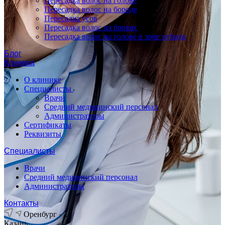
Пересадка волос на голове
Пересадка волос на бороде
Пересадка усов
Пересадка волос на бровях
Пересадка волос на голове в зоне рубцов
Блог
Клиника
О клинике
Специалисты
Врачи
Средний медицинский персонал
Администраторы
Сертификаты
Реквизиты
Специалисты
Врачи
Средний медицинский персонал
Администраторы
Контакты
Оренбург
Казань